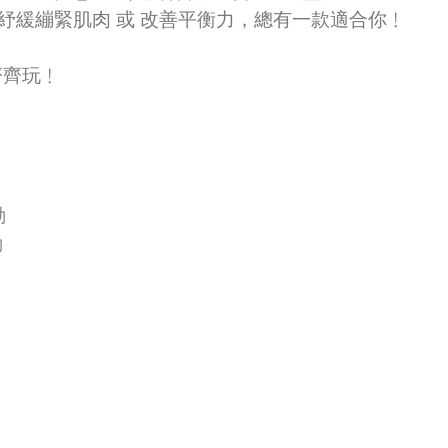
紓緩繃緊肌肉 或 改善平衡力，總有一款適合你﹗
齊齊玩﹗
動
動