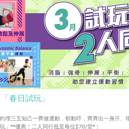
月「春日試玩」
約埋三五知己一齊做運動，郁動吓，齊齊出一身汗、增肌、
玩」**優惠﹗二人同行低至每位$70/堂*﹗