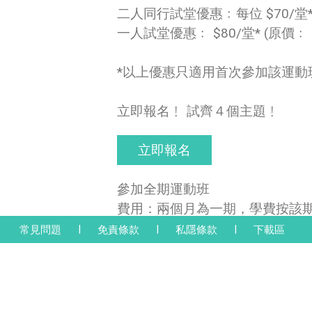
二人同行試堂優惠﹕每位 $70/堂* (
一人試堂優惠﹕ $80/堂* (原價﹕ $
*以上優惠只適用首次參加該運
立即報名﹗ 試齊４個主題﹗
立即報名
參加全期運動班
費用：兩個月為一期，學費按該期堂
|
|
|
常見問題
免責條款
私隱條款
下載區
立即報名
名額有限，額滿即止﹗