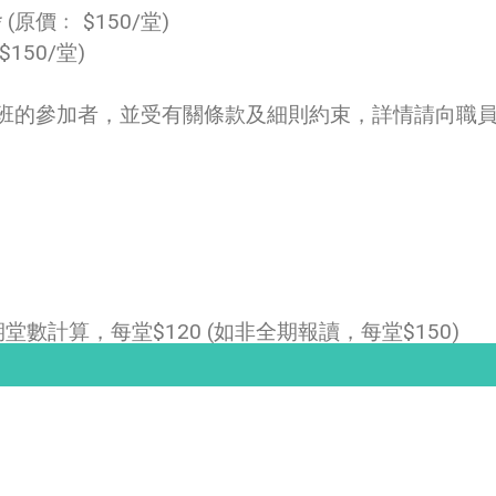
原價﹕ $150/堂)
150/堂)
動班的參加者，並受有關條款及細則約束，詳情請向職
數計算，每堂$120 (如非全期報讀，每堂$150)