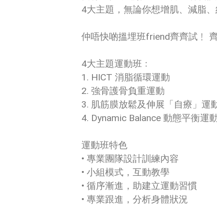
4大主題，無論你想增肌、減脂、
仲唔快啲搵埋班friend齊齊試﹗ 
4大主題運動班﹕
1. HICT 消脂循環運動
2. 強骨護骨負重運動
3. 肌筋膜放鬆及伸展「自療」運
4. Dynamic Balance 動態平衡運
運動班特色
• 專業團隊設計訓練內容
• 小組模式，互動教學
• 循序漸進，助建立運動習慣
• 專業跟進，分析身體狀況