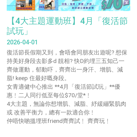
【4大主題運動班】4月「復活節
試玩」
2026-04-01
復活節長假期又到，會唔會同朋友出遊呢? 想保
持美好身段去影多d 靚相? 快D約埋三五知己一
齊做運動，郁動吓，齊齊出一身汗、增肌、減
脂! keep 住最好嘅身段。
女青適健中心推出 **4月「復活節試玩」**優
惠﹗二人同行低至每位$70/堂*﹗
4大主題，無論你想增肌、減脂、紓緩繃緊肌肉
或 改善平衡力，總有一款適合你﹗
仲唔快啲搵埋班friend齊齊試﹗ 齊齊玩﹗