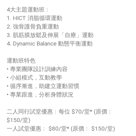
4大主題運動班﹕
1. HICT 消脂循環運動
2. 強骨護骨負重運動
3. 肌筋膜放鬆及伸展「自療」運動
4. Dynamic Balance 動態平衡運動
運動班特色
• 專業團隊設計訓練內容
• 小組模式，互動教學
• 循序漸進，助建立運動習慣
• 專業跟進，分析身體狀況
二人同行試堂優惠﹕每位 $70/堂* (原價﹕
$150/堂)
一人試堂優惠﹕ $80/堂* (原價﹕ $150/堂)