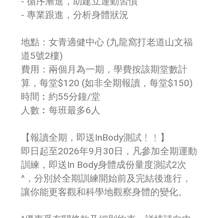
- 循序漸進，助建立運動習慣
- 專業跟進，分析身體狀況
地點：女青適健中心 (九龍窩打老道山文福
道5號2樓)
費用：兩個月為一期，學費按該期堂數計
算，每堂$120 (如非全期報讀，每堂$150)
時間︰約55分鐘/堂
人數︰每班最多6人
【報讀全期，即送InBody測試﹗﹗】
即日起至2026年9月30日，凡參加全期運動
訓練，即送In Body身體成份量度測試2次
^，分別於全期訓練開始前及完結後進行，
讓你能更客觀和科學地觀察身體的變化。