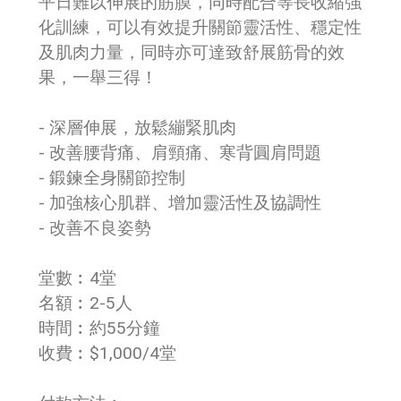
平日難以伸展的筋膜，同時配合等長收縮強
化訓練，可以有效提升關節靈活性、穩定性
及肌肉力量，同時亦可達致舒展筋骨的效
果，一舉三得！
- 深層伸展，放鬆繃緊肌肉
- 改善腰背痛、肩頸痛、寒背圓肩問題
- 鍛鍊全身關節控制
- 加強核心肌群、增加靈活性及協調性
- 改善不良姿勢
堂數︰4堂
名額︰2-5人
時間︰約55分鐘
收費︰$1,000/4堂