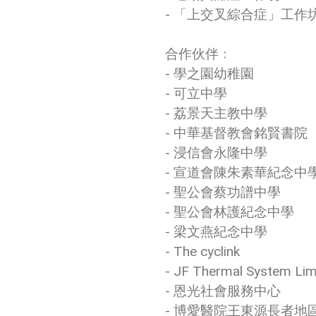
- 「上交叉綜合症」工作
合作伙伴﹕
- 學之園幼稚園
- 可立中學
- 荔景天主教中學
- 中華基督教會銘賢書院
- 浸信會永隆中學
- 宣道會陳朱素華紀念中
- 聖公會蔡功譜中學
- 聖公會林護紀念中學
- 梁文燕紀念中學
- The cyclink
- JF Thermal System Lim
- 恩光社會服務中心
- 博愛醫院王東源長者地