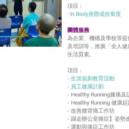
項目﹕
· In Body身體成份量度
團體服務
為企業、機構及學校等提
及培訓等，推廣「全人健
生活質素。
項目﹕
- 生涯規劃教育活動
- 員工健康計劃
- Healthy Running
- Healthy Running 健
- 改善腰背痛工作坊
- 踢走辦公室痛症】姿勢
- 運動與痛症工作坊