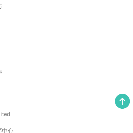
坊
學
ited
區中心